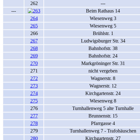
262
---
---
Beim Rathaus 14
264
Wiesenweg 3
265
Wiesenweg 5
266
Brühlstr. 1
267
Ludwigsburger Str. 34
268
Bahnhofstr. 38
269
Bahnhofstr. 24
270
Markgröninger Str. 31
271
nicht vergeben
272
Wagnerstr. 8
273
Wagnerstr. 12
274
Kirchgartenstr. 24
275
Wiesenweg 8
276
Turnhallenweg 5 alte Turnhalle
277
Brunnenstr. 15
278
Pfarrgasse 4
279
Turnhallenweg 7 - Trafohäuschen
280
Kirchgartenstr. 27