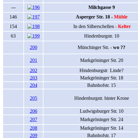
---
Milchgasse 9
146
Asperger Str. 18 -
Mühle
154
In den Silberschellen
- Kelter
63
Hindenburgstr. 10
200
Münchinger Str. -
wo ??
201
Markgröninger Str. 20
202
Hindenburgstr Linde?
203
Markgröninger Str. 18
204
Bahnhofstr. 15
205
Hindenburgstr. hinter Krone
206
Ludwigsburger Str. 10
207
Markgröninger Str. 24
208
Markgröninger Str. 14
209
Bahnhofstr. 17