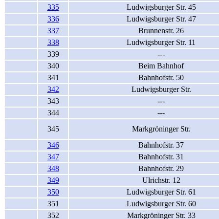
335
Ludwigsburger Str. 45
336
Ludwigsburger Str. 47
337
Brunnenstr. 26
338
Ludwigsburger Str. 11
339
---
340
Beim Bahnhof
341
Bahnhofstr. 50
342
Ludwigsburger Str.
343
---
344
---
345
Markgröninger Str.
346
Bahnhofstr. 37
347
Bahnhofstr. 31
348
Bahnhofstr. 29
349
Ulrichstr. 12
350
Ludwigsburger Str. 61
351
Ludwigsburger Str. 60
352
Markgröninger Str. 33