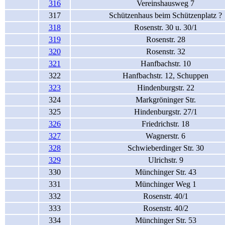
316
Vereinshausweg 7
317
Schützenhaus beim Schützenplatz ?
318
Rosenstr. 30 u. 30/1
319
Rosenstr. 28
320
Rosenstr. 32
321
Hanfbachstr. 10
322
Hanfbachstr. 12, Schuppen
323
Hindenburgstr. 22
324
Markgröninger Str.
325
Hindenburgstr. 27/1
326
Friedrichstr. 18
327
Wagnerstr. 6
328
Schwieberdinger Str. 30
329
Ulrichstr. 9
330
Münchinger Str. 43
331
Münchinger Weg 1
332
Rosenstr. 40/1
333
Rosenstr. 40/2
334
Münchinger Str. 53