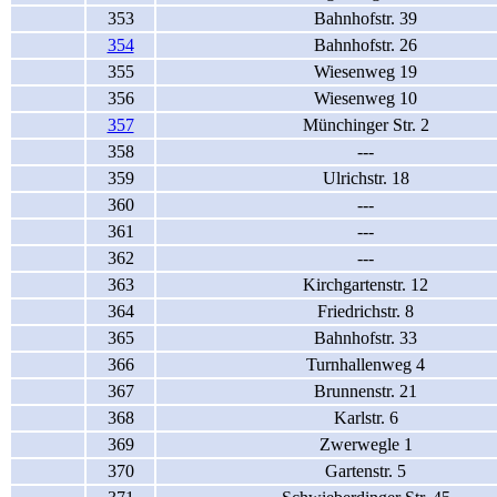
353
Bahnhofstr. 39
354
Bahnhofstr. 26
355
Wiesenweg 19
356
Wiesenweg 10
357
Münchinger Str. 2
358
---
359
Ulrichstr. 18
360
---
361
---
362
---
363
Kirchgartenstr. 12
364
Friedrichstr. 8
365
Bahnhofstr. 33
366
Turnhallenweg 4
367
Brunnenstr. 21
368
Karlstr. 6
369
Zwerwegle 1
370
Gartenstr. 5