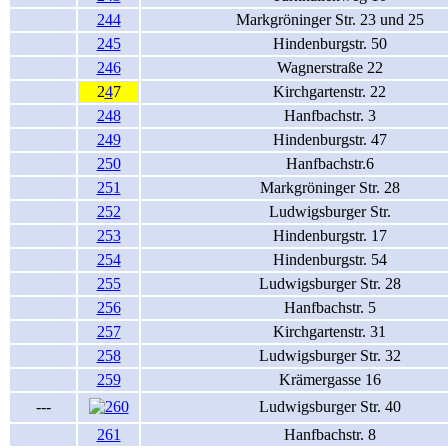
244
Markgröninger Str. 23 und 25
245
Hindenburgstr. 50
246
Wagnerstraße 22
2
4
7
Kirchgartenstr. 22
248
Hanfbachstr. 3
249
Hindenburgstr. 47
250
Hanfbachstr.6
251
Markgröninger Str. 28
252
Ludwigsburger Str.
253
Hindenburgstr. 17
254
Hindenburgstr. 54
255
Ludwigsburger Str. 28
256
Hanfbachstr. 5
257
Kirchgartenstr. 31
258
Ludwigsburger Str. 32
259
Krämergasse 16
---
Ludwigsburger Str. 40
261
Hanfbachstr. 8