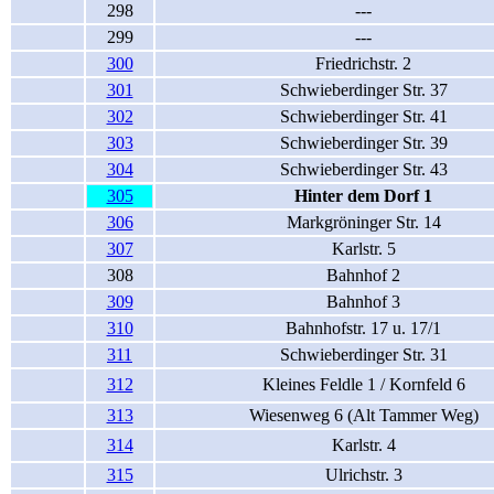
298
---
299
---
300
Friedrichstr. 2
301
Schwieberdinger Str. 37
302
Schwieberdinger Str. 41
303
Schwieberdinger Str. 39
304
Schwieberdinger Str. 43
305
Hinter dem Dorf 1
306
Markgröninger Str. 14
307
Karlstr. 5
308
Bahnhof 2
309
Bahnhof 3
310
Bahnhofstr. 17 u. 17/1
311
Schwieberdinger Str. 31
312
Kleines Feldle 1 / Kornfeld 6
313
Wiesenweg 6 (Alt Tammer Weg)
314
Karlstr. 4
315
Ulrichstr. 3