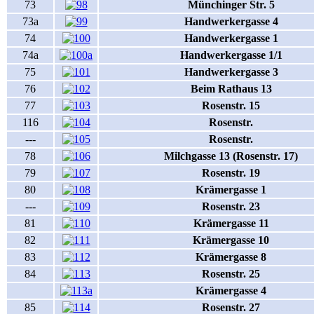
73
Münchinger Str. 5
73a
Handwerkergasse 4
74
Handwerkergasse 1
74a
Handwerkergasse 1/1
75
Handwerkergasse 3
76
Beim Rathaus 13
77
Rosenstr. 15
116
Rosenstr.
---
Rosenstr.
78
Milchgasse 13 (Rosenstr. 17)
79
Rosenstr. 19
80
Krämergasse 1
---
Rosenstr. 23
81
Krämergasse 11
82
Krämergasse 10
83
Krämergasse 8
84
Rosenstr. 25
Krämergasse 4
85
Rosenstr. 27