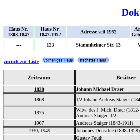
Dok
Haus Nr.
Haus Nr.
Ar
Adresse seit 1952
1808-1847
1847-1952
Geb
---
123
Stammheimer Str. 13
zurück zur Liste
Zeitraum
Besitzer
1838
Johann Michael Draer
1868
1/2 Johann Andreas Staiger (18
Witw. des J. Mich. Draer (1812
1875
Andreas Staiger 1/2
1907
Andreas Staiger (1843-1911)
1930, 1949
Johannes Deuschle (1898-1958)
Gustav Fauth