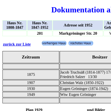
Dokumentation a
Haus Nr.
Haus Nr.
Ar
Adresse seit 1952
1808-1847
1847-1952
Geb
201
Markgröninger Str. 20
zurück zur Liste
Zeitraum
Besitzer
Jacob Truchsäß (1814-1877) 17
1875
Friedrich Salzer 13/30
1907
Christian Walz (1850-1922)
1930
Eugen Gröninger (1874-1942)
1949
Wtw Eugen Gröninger
Plan 1929 und Bilder