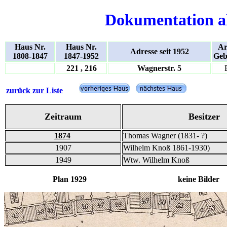
Dokumentation a
Haus Nr.
Haus Nr.
Ar
Adresse seit 1952
1808-1847
1847-1952
Geb
221 , 216
Wagnerstr. 5
zurück zur Liste
Zeitraum
Besitzer
1874
Thomas Wagner (1831- ?)
1907
Wilhelm Knoß 1861-1930)
1949
Wtw. Wilhelm Knoß
Plan 1929 keine Bilder