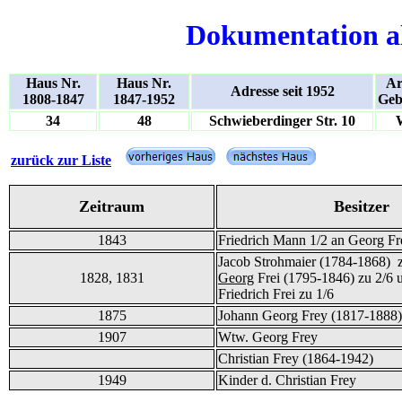
Dokumentation a
Haus Nr.
Haus Nr.
Ar
Adresse seit 1952
1808-1847
1847-1952
Geb
34
48
Schwieberdinger Str. 10
zurück zur Liste
Zeitraum
Besitzer
1843
Friedrich Mann 1/2 an Georg Fr
Jacob Strohmaier (1784-1868) z
1828, 1831
Georg
Frei (1795-1846) zu 2/6 
Friedrich Frei zu 1/6
1875
Johann Georg Frey (1817-1888)
1907
Wtw. Georg Frey
Christian Frey (1864-1942)
1949
Kinder d. Christian Frey