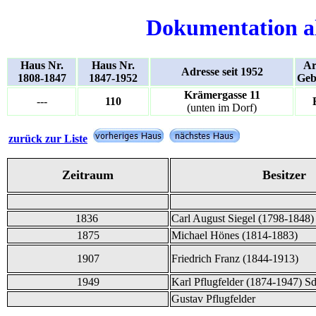
Dokumentation a
Haus Nr.
Haus Nr.
Ar
Adresse seit 1952
1808-1847
1847-1952
Geb
Krämergasse 11
---
110
(unten im Dorf)
zurück zur Liste
Zeitraum
Besitzer
1836
Carl August Siegel (1798-1848)
1875
Michael Hönes (1814-1883)
1907
Friedrich Franz (1844-1913)
1949
Karl Pflugfelder (1874-1947) Sd
Gustav Pflugfelder