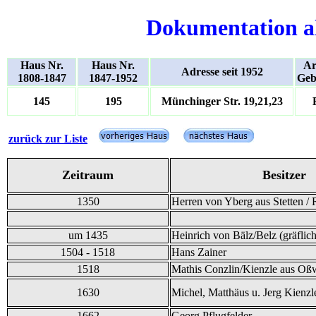
Dokumentation a
Haus Nr.
Haus Nr.
Ar
Adresse seit 1952
1808-1847
1847-1952
Geb
145
195
Münchinger Str. 19,21,23
zurück zur Liste
Zeitraum
Besitzer
1350
Herren von Yberg aus Stetten / 
um 1435
Heinrich von Bälz/Belz (gräflich
1504 - 1518
Hans Zainer
1518
Mathis Conzlin/Kienzle aus Oß
1630
Michel, Matthäus u. Jerg Kienzl
1662
Georg Pflugfelder