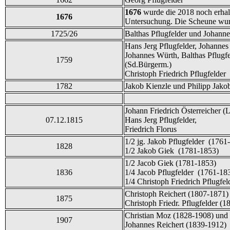
1676
wurde die 2018 noch erhal
1676
Untersuchung. Die Scheune wu
1725/26
Balthas Pflugfelder und Johann
Hans Jerg Pflugfelder, Johanne
Johannes Würth, Balthas Pflugfe
1759
(Sd.Bürgerm.)
Christoph Friedrich Pflugfelder
1782
Jakob Kienzle und Philipp Jako
Johann Friedrich Österreicher (
07.12.1815
Hans Jerg Pflugfelder,
Friedrich Florus
1/2 jg. Jakob Pflugfelder (1761
1828
1/2 Jakob Giek (1781-1853)
1/2 Jacob Giek (1781-1853)
1836
1/4 Jacob Pflugfelder (1761-18
1/4 Christoph Friedrich Pflugfe
Christoph Reichert (1807-1871)
1875
Christoph Friedr. Pflugfelder (1
Christian Moz (1828-1908) und
1907
Johannes Reichert (1839-1912)