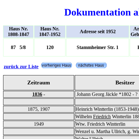
Dokumentation a
Haus Nr.
Haus Nr.
Ar
Adresse seit 1952
1808-1847
1847-1952
Geb
87 5/8
120
Stammheimer Str. 1
zurück zur Liste
Zeitraum
Besitzer
1836
-
Johann Georg Jäckle *1802 - ?
1875, 1907
Heinrich Wintterlin (1853-1948)
Wilhelm
Friedrich
Wintterlin 18
1949
Wtw. Friedrich Wintterlin
Wenzel u. Martha Ullrich, g. Win
Walter Ullrich