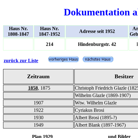
Dokumentation a
Haus Nr.
Haus Nr.
Ar
Adresse seit 1952
1808-1847
1847-1952
Geb
214
Hindenburgstr. 42
zurück zur Liste
Zeitraum
Besitzer
1858
, 1875
Christoph Friedrich Glazle (182
Wilhelm Glazle (1869-1907)
1907
Wtw. Wilhelm Glazle
1922
Cyriakus Brosi
1930
Albert Brosi (1895-?)
1949
Albert Blank (1897-1967)
Plan 1929 und Bilder