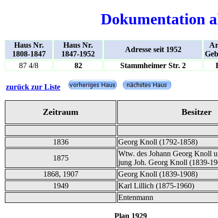
Dokumentation a
Haus Nr.
Haus Nr.
Ar
Adresse seit 1952
1808-1847
1847-1952
Geb
87 4/8
82
Stammheimer Str. 2
zurück zur Liste
Zeitraum
Besitzer
1836
Georg Knoll (1792-1858)
Wtw. des Johann Georg Knoll 
1875
jung Joh. Georg Knoll (1839-19
1868, 1907
Georg Knoll (1839-1908)
1949
Karl Lillich (1875-1960)
Entenmann
Plan 1929 und 