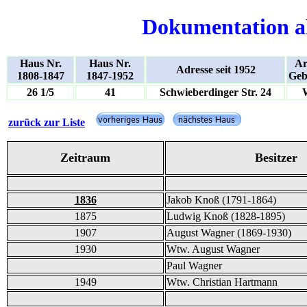
Dokumentation a
Haus Nr.
Haus Nr.
Ar
Adresse seit 1952
1808-1847
1847-1952
Geb
26 1/5
41
Schwieberdinger Str. 24
zurück zur Liste
Zeitraum
Besitzer
1836
Jakob Knoß (1791-1864)
1875
Ludwig Knoß (1828-1895)
1907
August Wagner (1869-1930)
1930
Wtw. August Wagner
Paul Wagner
1949
Wtw. Christian Hartmann