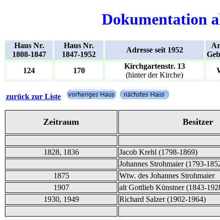
Dokumentation a
Haus Nr.
Haus Nr.
Ar
Adresse seit 1952
1808-1847
1847-1952
Geb
Kirchgartenstr. 13
124
170
(hinter der Kirche)
zurück zur Liste
Zeitraum
Besitzer
1828, 1836
Jacob Krehl (1798-1869)
Johannes Strohmaier (1793-185
1875
Wtw. des Johannes Strohmaier
1907
alt Gottlieb Künstner (1843-192
1930, 1949
Richard Salzer (1902-1964)