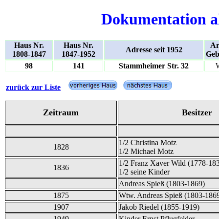
Dokumentation a
Haus Nr.
Haus Nr.
Ar
Adresse seit 1952
1808-1847
1847-1952
Geb
98
141
Stammheimer Str. 32
zurück zur Liste
Zeitraum
Besitzer
1/2 Christina Motz
1828
1/2 Michael Motz
1/2 Franz Xaver Wild (1778-18
1836
1/2 seine Kinder
Andreas Spieß (1803-1869)
1875
Wtw. Andreas Spieß (1803-186
1907
Jakob Riedel (1855-1919)
1949
Kinder Ernst Pflugfelder