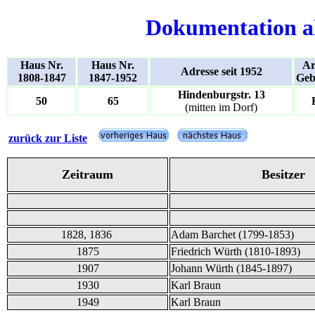
Dokumentation a
Haus Nr.
Haus Nr.
Ar
Adresse seit 1952
1808-1847
1847-1952
Geb
Hindenburgstr. 13
50
65
(mitten im Dorf)
zurück zur Liste
Zeitraum
Besitzer
1828, 1836
Adam Barchet (1799-1853)
1875
Friedrich Würth (1810-1893)
1907
Johann Würth (1845-1897)
1930
Karl Braun
1949
Karl Braun