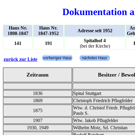
Dokumentation a
Haus Nr.
Haus Nr.
Ar
Adresse seit 1952
1808-1847
1847-1952
Geb
Spitalhof 4
141
191
(bei der Kirche)
zurück zur Liste
Zeitraum
Besitzer / Bewo
1836
Spital Stuttgart
1869
Christoph Friedrich Pflugfelder
Wtw. d. Christof Friedr. Pflugfe
1875
Pauls S.
1907
Wtw. Jakob Pflugfelder
1930, 1949
Wilhelm Motz, Sd. Christian
Rudolf Reichert