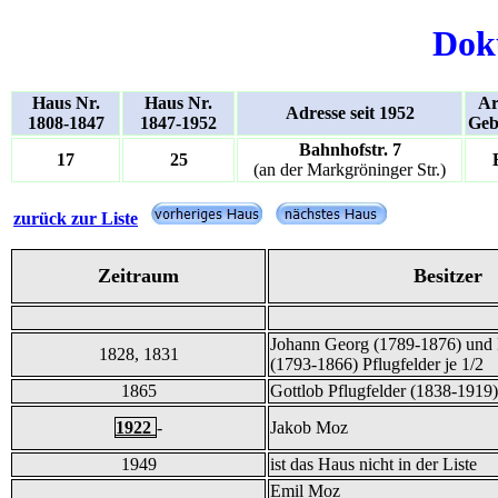
Dok
Haus Nr.
Haus Nr.
Ar
Adresse seit 1952
1808-1847
1847-1952
Geb
Bahnhofstr. 7
17
25
(an der Markgröninger Str.)
zurück zur Liste
Zeitraum
Besitzer
Johann Georg (1789-1876) und 
1828, 1831
(1793-1866) Pflugfelder je 1/2
1865
Gottlob Pflugfelder (1838-1919)
1922
-
Jakob Moz
1949
ist das Haus nicht in der Liste
Emil Moz