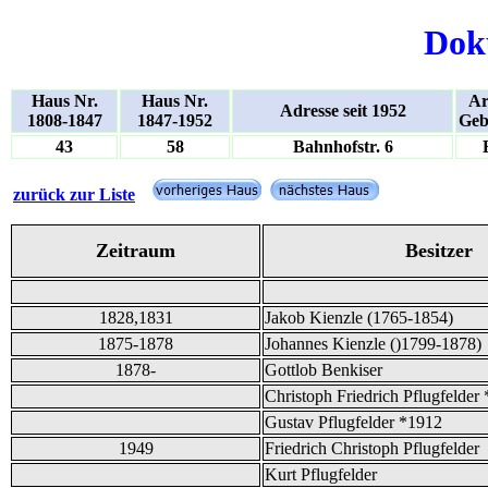
Dok
Haus Nr.
Haus Nr.
Ar
Adresse seit 1952
1808-1847
1847-1952
Geb
43
58
Bahnhofstr. 6
zurück zur Liste
Zeitraum
Besitzer
1828,1831
Jakob Kienzle (1765-1854)
1875-1878
Johannes Kienzle ()1799-1878)
1878-
Gottlob Benkiser
Christoph Friedrich Pflugfelder
Gustav Pflugfelder *1912
1949
Friedrich Christoph Pflugfelder
Kurt Pflugfelder