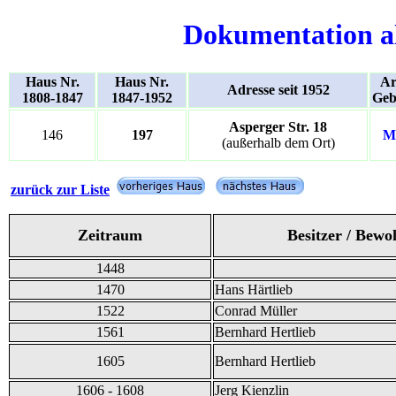
Dokumentation a
Haus Nr.
Haus Nr.
Ar
Adresse seit 1952
1808-1847
1847-1952
Geb
Asperger Str. 18
146
197
M
(außerhalb dem Ort)
zurück zur Liste
Zeitraum
Besitzer / Bewo
1448
1470
Hans Härtlieb
1522
Conrad Müller
1561
Bernhard Hertlieb
1605
Bernhard Hertlieb
1606 - 1608
Jerg Kienzlin