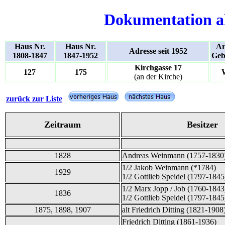
Dokumentation a
Haus Nr.
Haus Nr.
Ar
Adresse seit 1952
1808-1847
1847-1952
Geb
Kirchgasse 17
127
175
(an der Kirche)
zurück zur Liste
Zeitraum
Besitzer
1828
Andreas Weinmann (1757-1830
1/2 Jakob Weinmann (*1784)
1929
1/2 Gottlieb Speidel (1797-1845
1/2 Marx Jopp / Job (1760-1843
1836
1/2 Gottlieb Speidel (1797-1845
1875, 1898, 1907
alt Friedrich Ditting (1821-1908
Friedrich Ditting (1861-1936)