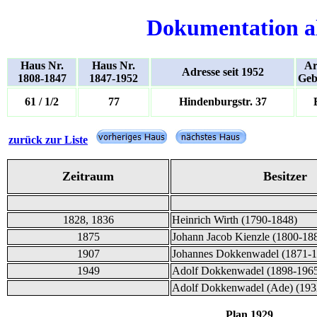
Dokumentation a
Haus Nr.
Haus Nr.
Ar
Adresse seit 1952
1808-1847
1847-1952
Geb
61 / 1/2
77
Hindenburgstr. 37
zurück zur Liste
Zeitraum
Besitzer
1828, 1836
Heinrich Wirth (1790-1848)
1875
Johann Jacob Kienzle (1800-18
1907
Johannes Dokkenwadel (1871-1
1949
Adolf Dokkenwadel (1898-196
Adolf Dokkenwadel (Ade) (193
Plan 1929