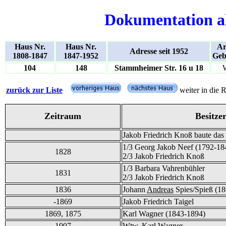
Dokumentation a
Haus Nr.
Haus Nr.
Ar
Adresse seit 1952
1808-1847
1847-1952
Geb
104
148
Stammheimer Str. 16 u 18
zurück zur Liste
weiter in die 
Zeitraum
Besitze
Jakob Friedrich Knoß baute da
1/3 Georg Jakob Neef (1792-18
1828
2/3 Jakob Friedrich Knoß
1/3 Barbara Vahrenbühler
1831
2/3 Jakob Friedrich Knoß
1836
Johann
Andreas
Spies/Spieß (1
-1869
Jakob Friedrich Taigel
1869, 1875
Karl Wagner (1843-1894)
1907
Wtw. Karl Wagner