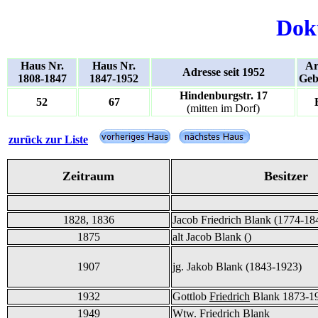
Dok
Haus Nr.
Haus Nr.
Ar
Adresse seit 1952
1808-1847
1847-1952
Geb
Hindenburgstr. 17
52
67
(mitten im Dorf)
zurück zur Liste
Zeitraum
Besitzer
1828, 1836
Jacob Friedrich Blank (1774-18
1875
alt Jacob Blank ()
1907
jg. Jakob Blank (1843-1923)
1932
Gottlob
Friedrich
Blank 1873-1
1949
Wtw. Friedrich Blank