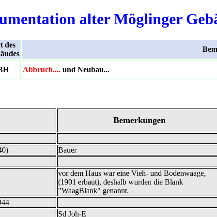
umentation alter Möglinger Geb
t des
Bem
äudes
BH
Abbruch....
und Neubau...
Bemerkungen
40)
Bauer
vor dem Haus war eine Vieh- und Bodenwaage,
(1901 erbaut), deshalb wurden die Blank
"WaagBlank" genannt.
944
Sd Joh-E