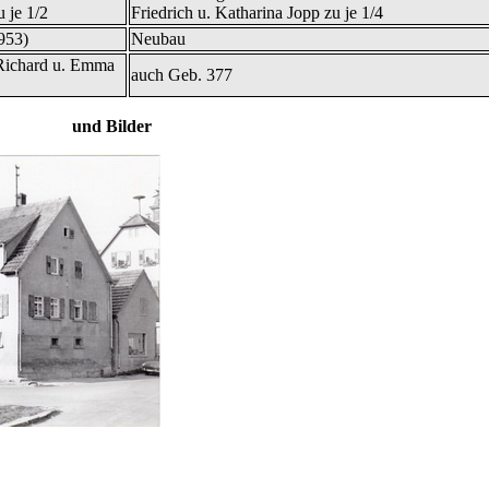
 je 1/2
Friedrich u. Katharina Jopp zu je 1/4
953)
Neubau
 Richard u. Emma
auch Geb. 377
 und Bilder