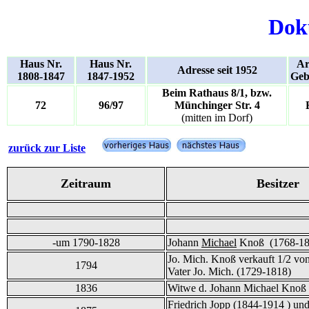
Dok
Haus Nr.
Haus Nr.
Ar
Adresse seit 1952
1808-1847
1847-1952
Geb
Beim Rathaus 8/1, bzw.
72
96/97
Münchinger Str. 4
(mitten im Dorf)
zurück zur Liste
Zeitraum
Besitzer
-um 1790-1828
Johann
Michael
Knoß (1768-18
Jo. Mich. Knoß verkauft 1/2 von
1794
Vater Jo. Mich. (1729-1818)
1836
Witwe d. Johann Michael Knoß
Friedrich Jopp (1844-1914 ) und