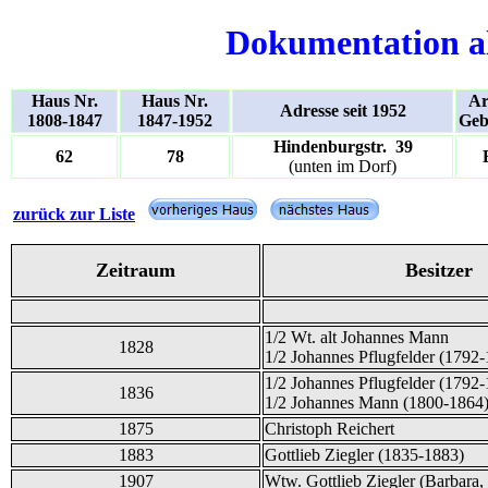
Dokumentation a
Haus Nr.
Haus Nr.
Ar
Adresse seit 1952
1808-1847
1847-1952
Geb
Hindenburgstr. 39
62
78
(unten im Dorf)
zurück zur Liste
Zeitraum
Besitzer
1/2 Wt. alt Johannes Mann
1828
1/2 Johannes Pflugfelder (1792
1/2 Johannes Pflugfelder (1792
1836
1/2 Johannes Mann (1800-1864)
1875
Christoph Reichert
1883
Gottlieb Ziegler (1835-1883)
1907
Wtw. Gottlieb Ziegler (Barbara,