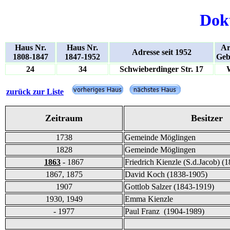
Dok
Haus Nr.
Haus Nr.
Ar
Adresse seit 1952
1808-1847
1847-1952
Geb
24
34
Schwieberdinger Str. 17
zurück zur Liste
Zeitraum
Besitzer
1738
Gemeinde Möglingen
1828
Gemeinde Möglingen
1863
- 1867
Friedrich Kienzle (S.d.Jacob) (
1867, 1875
David Koch (1838-1905)
1907
Gottlob Salzer (1843-1919)
1930, 1949
Emma Kienzle
- 1977
Paul Franz (1904-1989)