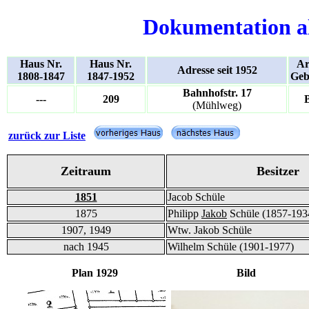
Dokumentation a
Haus Nr.
Haus Nr.
Ar
Adresse seit 1952
1808-1847
1847-1952
Geb
Bahnhofstr. 17
---
209
(Mühlweg)
zurück zur Liste
Zeitraum
Besitzer
1851
Jacob Schüle
1875
Philipp
Jakob
Schüle (1857-193
1907, 1949
Wtw. Jakob Schüle
nach 1945
Wilhelm Schüle (1901-1977)
Plan 1929 Bild