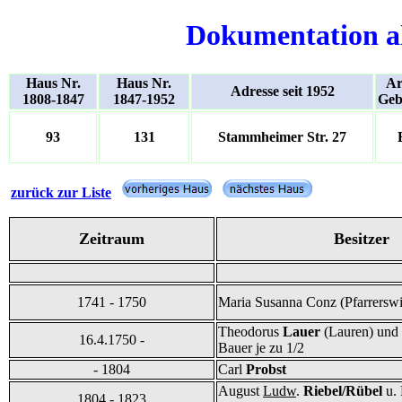
Dokumentation a
Haus Nr.
Haus Nr.
Ar
Adresse seit 1952
1808-1847
1847-1952
Geb
93
131
Stammheimer Str. 27
zurück zur Liste
Zeitraum
Besitzer
1741 - 1750
Maria Susanna Conz (Pfarrersw
Theodorus
Lauer
(Lauren) und
16.4.1750 -
Bauer je zu 1/2
- 1804
Carl
Probst
August
Ludw
.
Riebel/Rübel
u. 
1804 - 1823