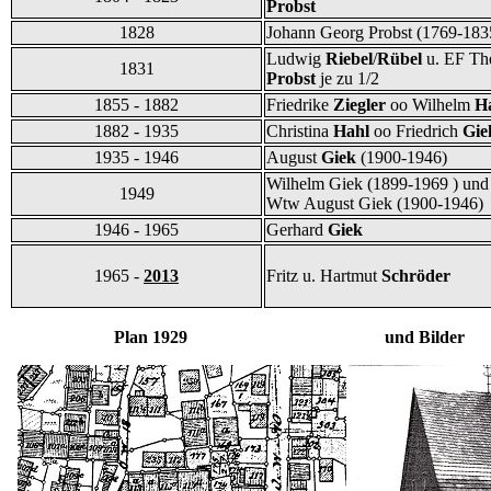
Probst
1828
Johann Georg Probst (1769-183
Ludwig
Riebel
/
Rübel
u. EF The
1831
Probst
je zu 1/2
1855 - 1882
Friedrike
Ziegler
oo Wilhelm
H
1882 - 1935
Christina
Hahl
oo Friedrich
Gi
1935 - 1946
August
Giek
(1900-1946)
Wilhelm Giek (1899-1969 ) und
1949
Wtw August Giek (1900-1946)
1946 - 1965
Gerhard
Giek
1965 -
2013
Fritz u. Hartmut
Schröder
Plan 1929 und Bilder