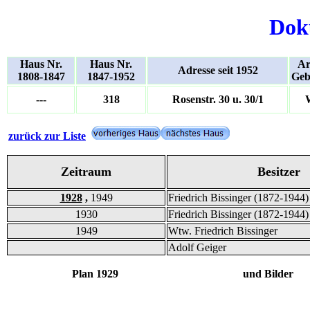
Dok
Haus Nr.
Haus Nr.
Ar
Adresse seit 1952
1808-1847
1847-1952
Geb
---
318
Rosenstr. 30 u. 30/1
zurück zur Liste
Zeitraum
Besitzer
1928
,
1949
Friedrich Bissinger (1872-1944)
1930
Friedrich Bissinger (1872-1944)
1949
Wtw. Friedrich Bissinger
Adolf Geiger
Plan 1929 und Bilder