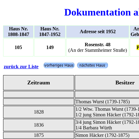
Dokumentation a
Haus Nr.
Haus Nr.
Ar
Adresse seit 1952
1808-1847
1847-1952
Geb
Rosenstr. 48
105
149
P
(An der Stammheimer Straße)
zurück zur Liste
Zeitraum
Besitzer
Thomas Wurst (1739-1785)
1/2 Wtw. Thomas Wurst (1739-
1828
1/2 jung Simon Häcker (1792-1
3/4 jung Simon Häcker (1792-1
1836
1/4 Barbara Würth
1875
Simon Häcker (1792-1875)