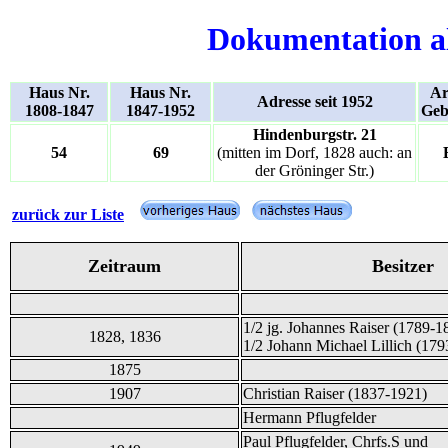
Dokumentation a
Haus Nr.
Haus Nr.
Ar
Adresse seit 1952
1808-1847
1847-1952
Geb
Hindenburgstr. 21
54
69
(mitten im Dorf, 1828 auch: an
der Gröninger Str.)
zurück zur Liste
Zeitraum
Besitzer
1/2 jg. Johannes Raiser (1789-1
1828, 1836
1/2 Johann
Michael
Lillich (179
1875
1907
Christian Raiser (1837-1921)
Hermann Pflugfelder
Paul Pflugfelder, Chrfs.S und