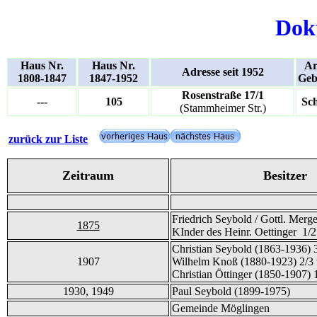
Dok
Haus Nr.
Haus Nr.
Ar
Adresse seit 1952
1808-1847
1847-1952
Geb
Rosenstraße 17/1
---
105
Sc
(Stammheimer Str.)
zurück zur Liste
Zeitraum
Besitzer
Friedrich Seybold / Gottl. Mer
1875
KInder des Heinr. Oettinger 1/2
Christian Seybold (1863-1936) 3
1907
Wilhelm Knoß (1880-1923) 2/3 
Christian Öttinger (1850-1907) 
1930, 1949
Paul Seybold (1899-1975)
Gemeinde Möglingen