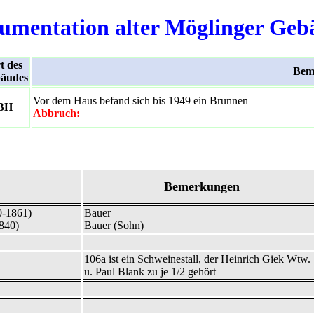
umentation alter Möglinger Geb
t des
Bem
äudes
Vor dem Haus befand sich bis 1949 ein Brunnen
BH
Abbruch:
Bemerkungen
0-1861)
Bauer
840)
Bauer (Sohn)
106a ist ein Schweinestall, der Heinrich Giek Wtw.
u. Paul Blank zu je 1/2 gehört