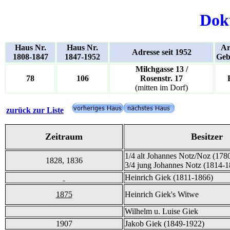
Dok
Haus Nr.
Haus Nr.
Ar
Adresse seit 1952
1808-1847
1847-1952
Geb
Milchgasse 13 /
78
106
Rosenstr. 17
(mitten im Dorf)
zurück zur Liste
Zeitraum
Besitzer
1/4 alt Johannes Notz/Noz (178
1828, 1836
3/4 jung Johannes Notz (1814-1
Heinrich Giek (1811-1866)
1875
Heinrich Giek's Witwe
Wilhelm u. Luise Giek
1907
Jakob Giek (1849-1922)