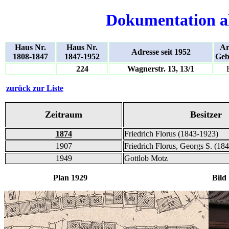
Dokumentation a
Haus Nr.
Haus Nr.
Ar
Adresse seit 1952
1808-1847
1847-1952
Geb
224
Wagnerstr. 13, 13/1
zurück zur Liste
Zeitraum
Besitzer
1874
Friedrich Florus (1843-1923)
1907
Friedrich Florus, Georgs S. (18
1949
Gottlob Motz
Plan 1929 Bild