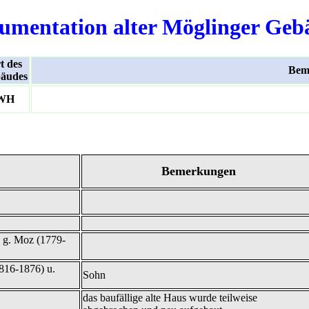
umentation alter Möglinger Geb
t des
Bem
äudes
WH
Bemerkungen
, g. Moz (1779-
1816-1876) u.
Sohn
das baufällige alte Haus wurde teilweise