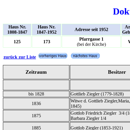
Dok
Haus Nr.
Haus Nr.
Ar
Adresse seit 1952
1808-1847
1847-1952
Geb
Pfarrgasse 1
125
173
(bei der Kirche)
zurück zur Liste
Zeitraum
Besitzer
bis 1828
Gottlieb Ziegler (1779-1828)
Witwe d. Gottlieb Ziegler,Maria
1836
1845)
Gottlob Friedrich Ziegler 3/4 (
1875
Barbara Ziegler 1/4
1885
Gottlob Ziegler (1853-1921)