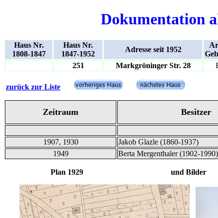
Dokumentation a
Haus Nr.
Haus Nr.
Ar
Adresse seit 1952
1808-1847
1847-1952
Geb
251
Markgröninger Str. 28
zurück zur Liste
Zeitraum
Besitzer
1907, 1930
Jakob Glazle (1860-1937)
1949
Berta Mergenthaler (1902-1990)
Plan 1929 und Bilder