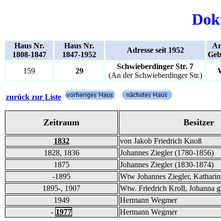
Dok
Haus Nr.
Haus Nr.
Ar
Adresse seit 1952
1808-1847
1847-1952
Geb
Schwieberdinger Str. 7
159
29
(An der Schwieberdinger Str.)
zurück zur Liste
Zeitraum
Besitzer
1832
von Jakob Friedrich Knoß
1828, 1836
Johannes Ziegler (1780-1856)
1875
Johannes Ziegler (1830-1874)
-1895
Wtw Johannes Ziegler, Katharin
1895-, 1907
Wtw. Friedrich Kroll, Johanna g
1949
Hermann Wegmer
-
1977
Hermann Wegmer