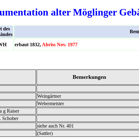
umentation alter Möglinger Geb
t des
Bem
äudes
WH
erbaut 1832,
Abriss Nov. 1977
Bemerkungen
Weingärtner
Webermeister
a g Raiser
. Schober
siehe auch Nr. 401
(Sattler)