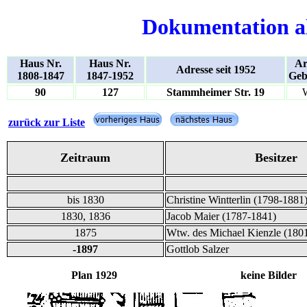
Dokumentation a
Haus Nr.
Haus Nr.
Ar
Adresse seit 1952
1808-1847
1847-1952
Geb
90
127
Stammheimer Str. 19
zurück zur Liste
Zeitraum
Besitzer
bis 1830
Christine Wintterlin (1798-1881
1830, 1836
Jacob Maier (1787-1841)
1875
Wtw. des Michael Kienzle (180
-1897
Gottlob Salzer
Plan 1929 keine Bilder