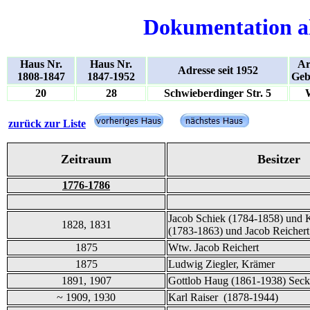
Dokumentation a
Haus Nr.
Haus Nr.
Ar
Adresse seit 1952
1808-1847
1847-1952
Geb
20
28
Schwieberdinger Str. 5
zurück zur Liste
Zeitraum
Besitzer
1776-1786
Jacob Schiek (1784-1858) und K
1828, 1831
(1783-1863) und Jacob Reichert
1875
Wtw. Jacob Reichert
1875
Ludwig Ziegler, Krämer
1891, 1907
Gottlob Haug (1861-1938) Seck
~ 1909, 1930
Karl Raiser (1878-1944)