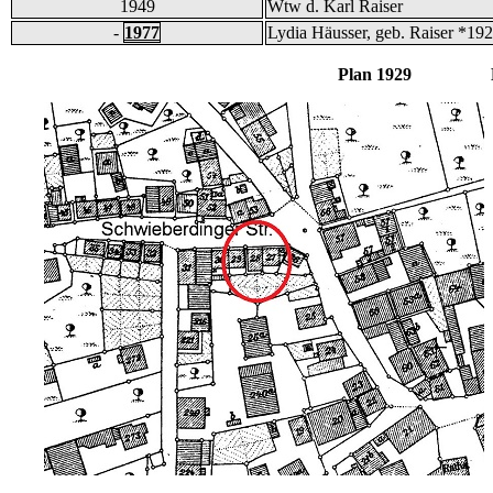
1949
Wtw d. Karl Raiser
-
1977
Lydia Häusser, geb. Raiser *19
Plan 1929 B