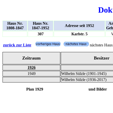
Dok
Haus Nr.
Haus Nr.
Ar
Adresse seit 1952
1808-1847
1847-1952
Geb
307
Karlstr. 5
zurück zur Liste
nächstes Haus
Zeitraum
Besitzer
1926
1949
Wilhelm Sülzle (1901-1945)
Wilhelm Sülzle (1936-2017)
Plan 1929 und Bilder