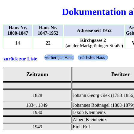
Dokumentation a
Haus Nr.
Haus Nr.
Ar
Adresse seit 1952
1808-1847
1847-1952
Geb
Kirchgasse 2
14
22
(an der Markgröninger Straße)
zurück zur Liste
Zeitraum
Besitzer
1828
Johann Georg Giek (1783-1856
1834, 1849
Johannes Roßnagel (1808-1879
1930
Jakob Kleinheinz
Albert Kleinheinz
1949
Emil Ruf