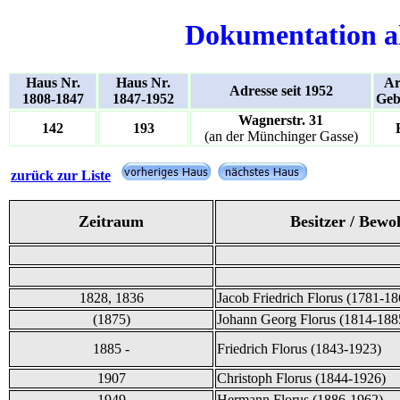
Dokumentation a
Haus Nr.
Haus Nr.
Ar
Adresse seit 1952
1808-1847
1847-1952
Geb
Wagnerstr. 31
142
193
(an der Münchinger Gasse)
zurück zur Liste
Zeitraum
Besitzer / Bewo
1828, 1836
Jacob Friedrich Florus (1781-18
(1875)
Johann Georg Florus (1814-188
1885 -
Friedrich Florus (1843-1923)
1907
Christoph Florus (1844-1926)
1949
Hermann Florus (1886-1962)