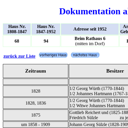
Dokumentation a
Haus Nr.
Haus Nr.
Ar
Adresse seit 1952
1808-1847
1847-1952
Geb
Beim Rathaus 6
68
94
(mitten im Dorf)
zurück zur Liste
Zeitraum
Besitzer
1/2 Georg Würth (1770-1844)
1828
1/2 Johannes Hartmann (1767-1
1/2 Georg Würth (1770-1844)
1828, 1836
1/2 Witwe Johannes Hartmann
Gottlieb Reichert und (1825-18
1875
Friedrich Sülzle zu je 
um 1858 - 1909
Johann Georg Sülzle (1828-190