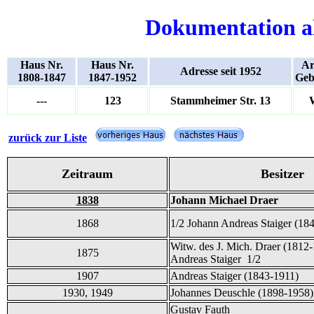
Dokumentation a
Haus Nr.
Haus Nr.
Ar
Adresse seit 1952
1808-1847
1847-1952
Geb
---
123
Stammheimer Str. 13
zurück zur Liste
Zeitraum
Besitzer
1838
Johann Michael Draer
1868
1/2 Johann Andreas Staiger (18
Witw. des J. Mich. Draer (1812
1875
Andreas Staiger 1/2
1907
Andreas Staiger (1843-1911)
1930, 1949
Johannes Deuschle (1898-1958)
Gustav Fauth