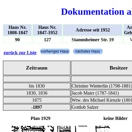
Dokumentation a
Haus Nr.
Haus Nr.
Ar
Adresse seit 1952
1808-1847
1847-1952
Geb
90
127
Stammheimer Str. 19
zurück zur Liste
Zeitraum
Besitzer
bis 1830
Christine Wintterlin (1798-1881
1830, 1836
Jacob Maier (1787-1841)
1875
Wtw. des Michael Kienzle (180
-1897
Gottlob Salzer
Plan 1929 keine Bilder