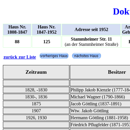
Dok
Haus Nr.
Haus Nr.
Ar
Adresse seit 1952
1808-1847
1847-1952
Geb
Stammheimer Str. 11
88
125
(an der Stammheimer Straße)
zurück zur Liste
Zeitraum
Besitzer
1828, -1830
Philipp Jakob Kienzle (1777-18
1830-, 1836
Michael Wagner (1790-1866)
1875
Jacob Göttling (1837-1891)
1907
Wtw. Jakob Göttling
1926, 1930
Hermann Göttling (1881-1958)
Friedrich Pflugfelder (1871-195