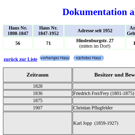
Dokumentation a
Haus Nr.
Haus Nr.
Ar
Adresse seit 1952
1808-1847
1847-1952
Geb
Hindenburgstr. 27
56
71
(mitten im Dorf)
zurück zur Liste
Zeitraum
Besitzer und Be
1828
1836
Friedrich Frei/Frey (1801-1875)
1875
1907
Christian Pflugfelder
Karl Jopp (1859-1927)