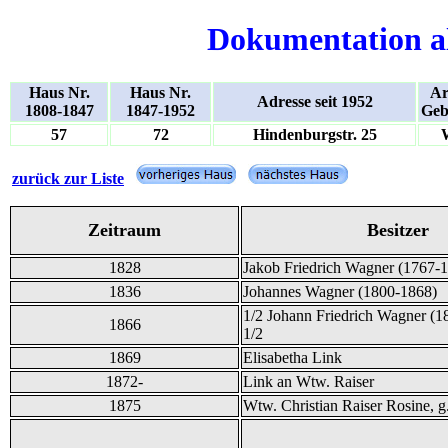
Dokumentation a
Haus Nr.
Haus Nr.
Ar
Adresse seit 1952
1808-1847
1847-1952
Geb
57
72
Hindenburgstr. 25
zurück zur Liste
Zeitraum
Besitzer
1828
Jakob Friedrich Wagner (1767-
1836
Johannes Wagner (1800-1868)
1/2 Johann Friedrich Wagner (1
1866
1/2
1869
Elisabetha Link
1872-
Link an Wtw. Raiser
1875
Wtw. Christian Raiser Rosine, g.