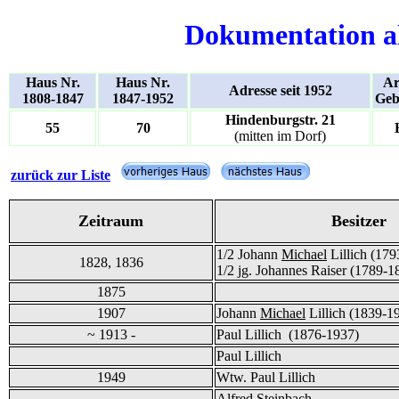
Dokumentation a
Haus Nr.
Haus Nr.
Ar
Adresse seit 1952
1808-1847
1847-1952
Geb
Hindenburgstr. 21
55
70
(mitten im Dorf)
zurück zur Liste
Zeitraum
Besitzer
1/2 Johann
Michael
Lillich (17
1828, 1836
1/2 jg. Johannes Raiser (1789-1
1875
1907
Johann
Michael
Lillich (1839-1
~ 1913 -
Paul Lillich (1876-1937)
Paul Lillich
1949
Wtw. Paul Lillich
Alfred Steinbach