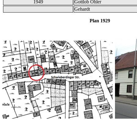
1949
Gottlob Öhler
Gehardt
Plan 19