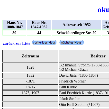
oku
Haus Nr.
Haus Nr.
Ar
Adresse seit 1952
1808-1847
1847-1952
Geb
30
44
Schwieberdinger Str. 20
zurück zur Liste
Zeitraum
Besitzer
1/2 Imanuel Strohm (1780-1858
1828
1/2 Michael Glazle
1832
David Jäger (1806-1857)
-1871
Friedrich Wörner
1871-
Paul Kurrle
1875, 1907
Paul Friedrich Kurrle (1837-191
Jakob Strohm
Otto
Emil Strohm (*1907)