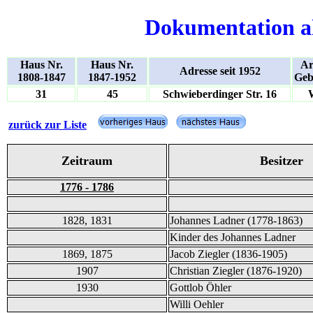
Dokumentation a
Haus Nr.
Haus Nr.
Ar
Adresse seit 1952
1808-1847
1847-1952
Geb
31
45
Schwieberdinger Str. 16
zurück zur Liste
Zeitraum
Besitzer
1776 - 1786
1828, 1831
Johannes Ladner (1778-1863)
Kinder des Johannes Ladner
1869, 1875
Jacob Ziegler (1836-1905)
1907
Christian Ziegler (1876-1920)
1930
Gottlob Öhler
Willi Oehler